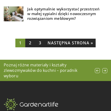
Jak optymalnie wykorzystać przestrzeń
w małej sypialni dzięki nowoczesnym
rozwiązaniom meblowym?
1
2
3
NASTĘPNA STRONA »
Wpływ wysokiej jakości zastawy stołowej na
Poznaj różne materiały i kształty
Stylowe sposoby na wkomponowanie krzeseł
doświadczenie kulinarne gości
zlewozmywaków do kuchni – poradnik
do wnętrza mieszkania
wyboru