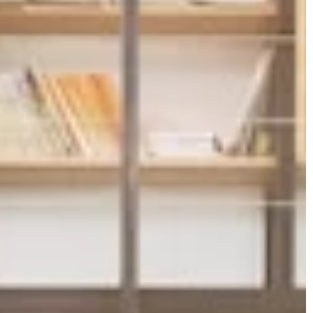
WNĘTRZA
WYKOŃCZENIE
11 listopada 2025
Sztuka wyboru idealnego kamienia
arby do malowania
naturalnego do projektów budowlanyc
szkowej i daj swoim
dekoracyjnych
 efektowne
Sprawdź, jak efektywnie wybierać kam
naturalny dla swojego projektu. Zroz