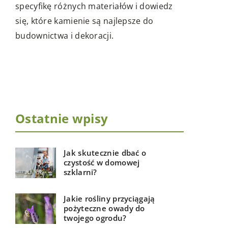
dz
odrobiny blasku i elegancji? Czy
kiedykolwiek zastanawiałeś się, jak
uzyskać efekt lustra za pomocą
dekoracyjnej folii okiennej? Nasz artykuł
odpowie na te pytania, przewodząc Cię
przez proces transformacji Twojego
pomieszczenia.
Ostatnie wpisy
Jak skutecznie dbać o
czystość w domowej
szklarni?
Jakie rośliny przyciągają
pożyteczne owady do
twojego ogrodu?