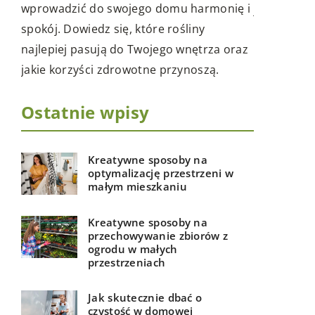
ę i
niezbędny
jakość snu i zdrowie kręgosłupa. Odkryj,
arsenału. W
na co zwrócić uwagę podczas wyboru
raz
pojemników
idealnego materaca.
efektywnym
wczesnych 
Ostatnie wpisy
Kreatywne sposoby na
optymalizację przestrzeni w
małym mieszkaniu
Kreatywne sposoby na
przechowywanie zbiorów z
ogrodu w małych
przestrzeniach
Jak skutecznie dbać o
czystość w domowej