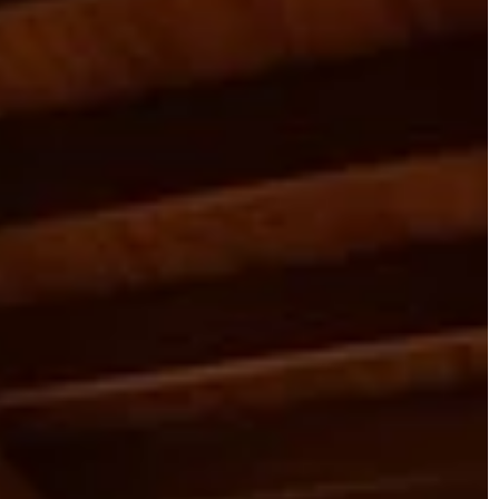
INSPIRACJE
WNĘTRZA
1 listopada 2025
Stwórz harmonijną przestrzeń dzięki
ędzia dla
odpowiedniemu doborowi roślin
i do rozsady
doniczkowych w domu.
 ogrodnictwa i
Odkryj, jak dzięki odpowiednio dobra
wymi i silnymi
roślinom doniczkowym możesz
o rozsady są