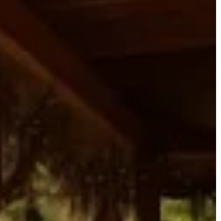
wprowadzić do swojego domu harmoni
m Twojego
spokój. Dowiedz się, które rośliny
eruje szeroki wybór
najlepiej pasują do Twojego wnętrza o
ogą Ci w
jakie korzyści zdrowotne przynoszą.
roślin od ich
stu. Co dają?