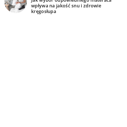
Jak wybór odpowiedniego materaca
wpływa na jakość snu i zdrowie
kręgosłupa
13 października 2024
Komfort i styl w biurze – jak wybrać
idealne krzesło?
DODAJ KOMENTARZ