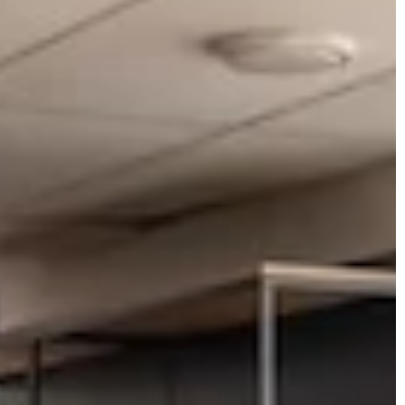
więcej, różne powierzchnie potrzebuj
riały i wzory
różnego traktowania, bo istnieją
e pomieszczenie
materiały, które bardzo łatwo ulegają
i komfortu.
uszkodzeniu, jeśli nie wiemy jak o nie
dbać.