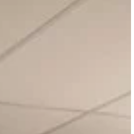
UTRZYMANIE CZYSTOŚCI
NIE
8 marca 2023
Jak myć baterie kuchenne?
atmosfery za
Armatura kuchenna często okazuje si
 domowym zaciszu
być problematycznym obszarem do
czyszczenia. Bardzo szybko pojawiają 
ekstyliów takich jak
na niej smugi, zadrapania czy kamień 
 koce można
dbanie o nią wymaga specjalnej troski
mosferę w domu.