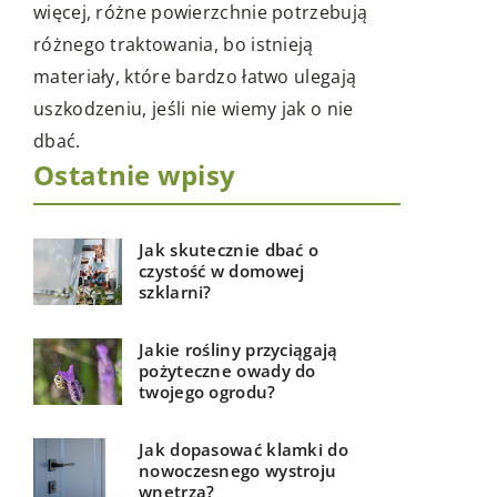
ą
wziąć pod uwagę, aby stworzyć przytulne i
Dowiedz si
stylowe wnętrze.
wykorzyst
stało się 
Ostatnie wpisy
Jak skutecznie dbać o
czystość w domowej
szklarni?
Jakie rośliny przyciągają
pożyteczne owady do
twojego ogrodu?
Jak dopasować klamki do
nowoczesnego wystroju
wnętrza?