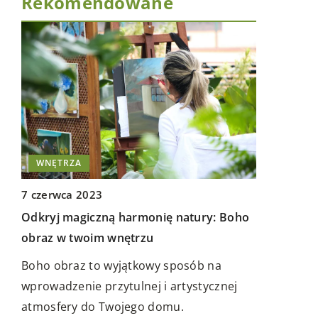
Rekomendowane
SPRZĄTANIE
ŚRODKI
19 czerwca 2023
Skuteczne środki na mole spożywcze:
ię natury: Boho
Pozbądź się szkodników w kuchni
Mole spożywcze są powszechnymi
y sposób na
szkodnikami w domowej kuchni, które
i artystycznej
mogą zniszczyć zapasy żywności.
omu.