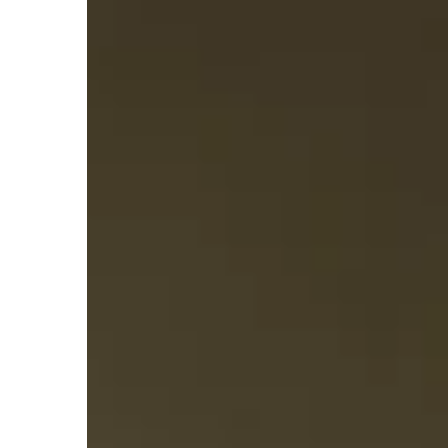
zwiększyć
grzewczeg
środowisk