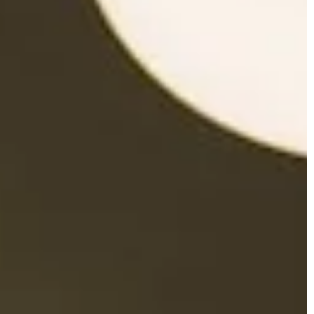
 efektywność swojego systemu
o, obniżając rachunki i chroniąc
o.