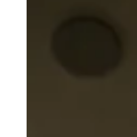
SPRZĄTANIE
ŚRODKI
KĄCIK 
19 czerwca 2023
13 lutego
Skuteczne środki na mole spożywcze:
Jak popra
Pozbądź się szkodników w kuchni
grzewcze
akcesori
Mole spożywcze są powszechnymi
szkodnikami w domowej kuchni, które
Odkryj, j
mogą zniszczyć zapasy żywności.
akcesori