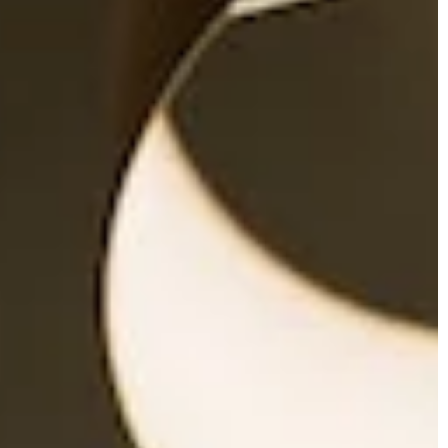
MAJSTERKOWICZA
REMONTY
WNĘTRZA
 2026
7 czerwca 2023
wić efektywność systemu
Odkryj magiczną harmon
go dzięki odpowiednim
obraz w twoim wnętrzu
om kominowym?
Boho obraz to wyjątkow
ak dzięki odpowiednim
wprowadzenie przytulnej 
om kominowym możesz
atmosfery do Twojego d