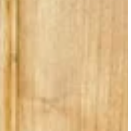
MEBLE
GRÓD
8 marca 2023
Szafki do łazienki – rodzaje i zalety
śtawkę ogrodową
Meble łazienkowe to jeden z
najważniejszych elementów decydując
o funkcjonalności całego pomieszczeni
idealnej huśtawki
Zanim zdecydujemy się na konkretne
że Ci stworzyć
szafki, dobrze jest poświęcić nieco cza
ksu dla całej
na zapoznanie się z ofertą mebli
dostępnych na rynku tak, by świadomi