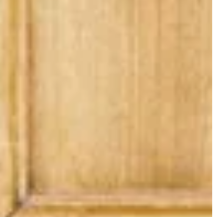
wybrać takie, które posłużą nam przez
dłuższy czas i cały czas będą się
prezentowały równie dobrze.