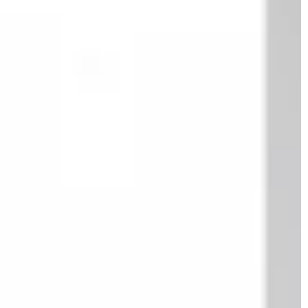
SPRZĄTANIE
UTRZYMANIE CZYSTOŚCI
22 czerwca 2023
ek rekreacyjny –
Impregnat do kostki brukowej – Klucz
ć to krok po kroku
zachowania piękna i trwałości mokrej
kostki
 wyborem domku
 sprawdzone
Kostka brukowa to popularne rozwiąz
i podjąć decyzję.
w aranżacji przestrzeni zewnętrznej.