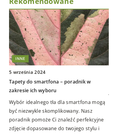
Rekomendowane
INNE
INNE
5 września 2024
Tapety do smartfona – poradnik w
12 grudnia
zakresie ich wyboru
Jak wybrać
 do
przewodnik
Wybór idealnego tła dla smartfona mogą
być niezwykle skomplikowany. Nasz
Zastanawi
poradnik pomoże Ci znaleźć perfekcyjne
rekreacyjn
anie
zdjęcie dopasowane do twojego stylu i
metody, kt