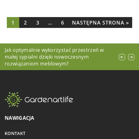
1
2
3
…
6
NASTĘPNA STRONA »
Sekrety skutecznego sprzątania: naturalne
Jak optymalnie wykorzystać przestrzeń w
Poradnik wyboru idealnego zbiornika
receptury na domowe środki czystości
małej sypialni dzięki nowoczesnym
betonowego dla twojego domu
rozwiązaniom meblowym?
NAWIGACJA
KONTAKT