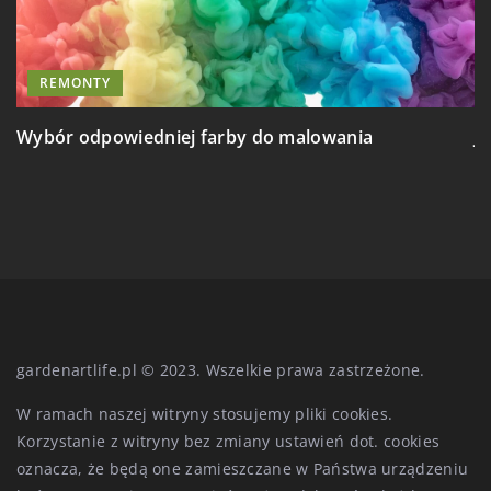
OGRÓD
PRZECHOWYWANIE
Jak dokonać wyboru właściwego miejsca na
J
umieszczenie podziemnej spiżarni w twoim
ogrodzie?
gardenartlife.pl © 2023. Wszelkie prawa zastrzeżone.
W ramach naszej witryny stosujemy pliki cookies.
Korzystanie z witryny bez zmiany ustawień dot. cookies
oznacza, że będą one zamieszczane w Państwa urządzeniu