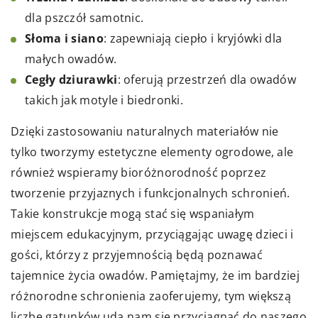
dla pszczół samotnic.
Słoma i siano
: zapewniają ciepło i kryjówki dla
małych owadów.
Cegły dziurawki
: oferują przestrzeń dla owadów
takich jak motyle i biedronki.
Dzięki zastosowaniu naturalnych materiałów nie
tylko tworzymy estetyczne elementy ogrodowe, ale
również wspieramy bioróżnorodność poprzez
tworzenie przyjaznych i funkcjonalnych schronień.
Takie konstrukcje mogą stać się wspaniałym
miejscem edukacyjnym, przyciągając uwagę dzieci i
gości, którzy z przyjemnością będą poznawać
tajemnice życia owadów. Pamiętajmy, że im bardziej
różnorodne schronienia zaoferujemy, tym większą
liczbę gatunków uda nam się przyciągnąć do naszego